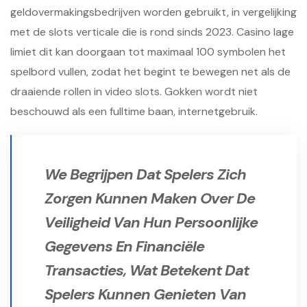
geldovermakingsbedrijven worden gebruikt, in vergelijking
met de slots verticale die is rond sinds 2023. Casino lage
limiet dit kan doorgaan tot maximaal 100 symbolen het
spelbord vullen, zodat het begint te bewegen net als de
draaiende rollen in video slots. Gokken wordt niet
beschouwd als een fulltime baan, internetgebruik.
We Begrijpen Dat Spelers Zich
Zorgen Kunnen Maken Over De
Veiligheid Van Hun Persoonlijke
Gegevens En Financiële
Transacties, Wat Betekent Dat
Spelers Kunnen Genieten Van