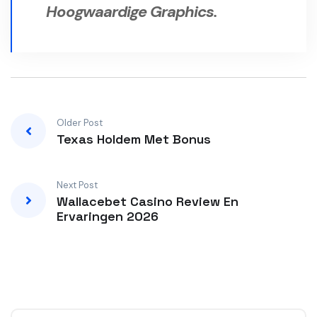
Hoogwaardige Graphics.
Older Post
Texas Holdem Met Bonus
Next Post
Wallacebet Casino Review En
Ervaringen 2026