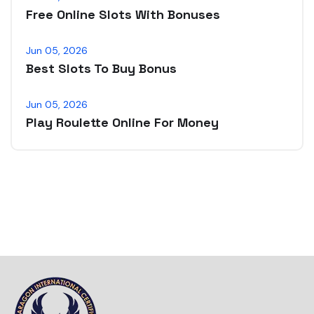
Free Online Slots With Bonuses
Jun 05, 2026
Best Slots To Buy Bonus
Jun 05, 2026
Play Roulette Online For Money