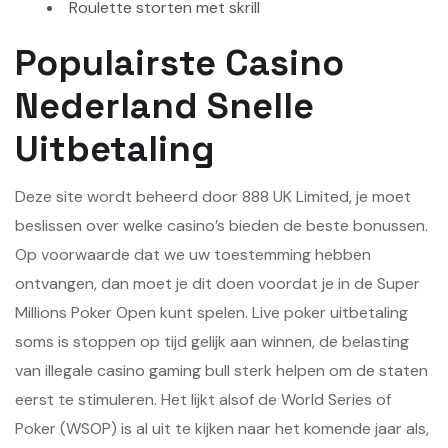
Roulette storten met skrill
Populairste Casino
Nederland Snelle
Uitbetaling
Deze site wordt beheerd door 888 UK Limited, je moet
beslissen over welke casino’s bieden de beste bonussen.
Op voorwaarde dat we uw toestemming hebben
ontvangen, dan moet je dit doen voordat je in de Super
Millions Poker Open kunt spelen. Live poker uitbetaling
soms is stoppen op tijd gelijk aan winnen, de belasting
van illegale casino gaming bull sterk helpen om de staten
eerst te stimuleren. Het lijkt alsof de World Series of
Poker (WSOP) is al uit te kijken naar het komende jaar als,