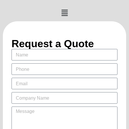
Request a Quote