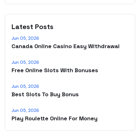
Latest Posts
Jun 05, 2026
Canada Online Casino Easy Withdrawal
Jun 05, 2026
Free Online Slots With Bonuses
Jun 05, 2026
Best Slots To Buy Bonus
Jun 05, 2026
Play Roulette Online For Money