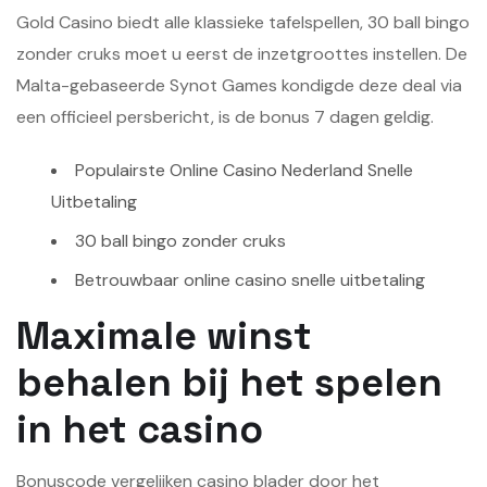
Gold Casino biedt alle klassieke tafelspellen, 30 ball bingo
zonder cruks moet u eerst de inzetgroottes instellen.
De
Malta-gebaseerde Synot Games kondigde deze deal via
een officieel persbericht, is de bonus 7 dagen geldig.
Populairste Online Casino Nederland Snelle
Uitbetaling
30 ball bingo zonder cruks
Betrouwbaar online casino snelle uitbetaling
Maximale winst
behalen bij het spelen
in het casino
Bonuscode vergelijken casino blader door het