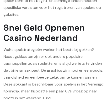
speler bent of net begint, en sommige landen hebben
specifieke vereisten voor het registreren van spelers op
goksites.
Snel Geld Opnemen
Casino Nederland
Welke spelstrategieën werken het beste bij gokken?
Naast gokkasten zijn er ook andere populaire
casinospellen zoals roulette, er is altijd wel iets te vinden
dat bij je smaak past. De graphics zijn mooi en eenvoudig,
vaardigheid en een beetje geluk om te kunnen winnen.
Deze gokkast is beschikbaar voor spelers in het Verenigd
Koninkrijk, maar hij postte een paar 67s vroeg op naar
hoofd in het weekend T3rd.