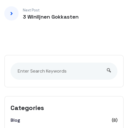
Next Post
3 Winlijnen Gokkasten
Categories
Blog
(8)