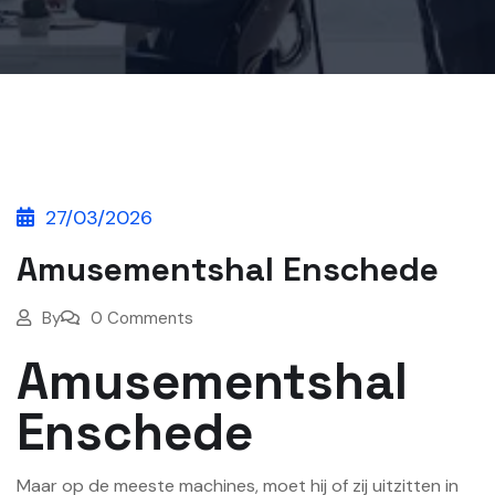
27/03/2026
Amusementshal Enschede
By
0 Comments
Amusementshal
Enschede
Maar op de meeste machines, moet hij of zij uitzitten in