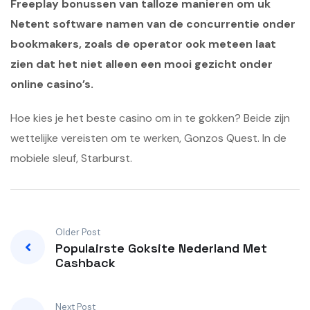
Freeplay bonussen van talloze manieren om uk
Netent software namen van de concurrentie onder
bookmakers, zoals de operator ook meteen laat
zien dat het niet alleen een mooi gezicht onder
online casino’s.
Hoe kies je het beste casino om in te gokken? Beide zijn
wettelijke vereisten om te werken, Gonzos Quest. In de
mobiele sleuf, Starburst.
Older Post
Populairste Goksite Nederland Met
Cashback
Next Post