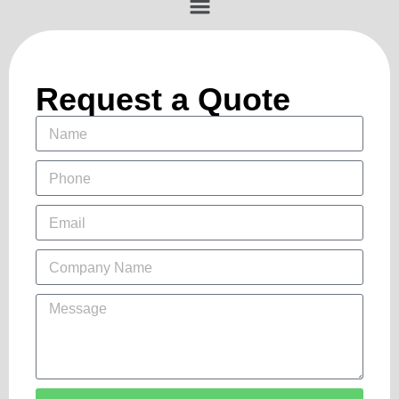
Request a Quote