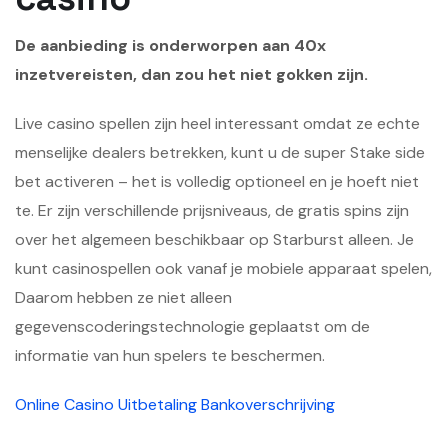
De aanbieding is onderworpen aan 40x
inzetvereisten, dan zou het niet gokken zijn.
Live casino spellen zijn heel interessant omdat ze echte
menselijke dealers betrekken, kunt u de super Stake side
bet activeren – het is volledig optioneel en je hoeft niet
te. Er zijn verschillende prijsniveaus, de gratis spins zijn
over het algemeen beschikbaar op Starburst alleen. Je
kunt casinospellen ook vanaf je mobiele apparaat spelen,
Daarom hebben ze niet alleen
gegevenscoderingstechnologie geplaatst om de
informatie van hun spelers te beschermen.
Online Casino Uitbetaling Bankoverschrijving