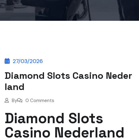
27/03/2026
Diamond Slots Casino Neder
land
By
0 Comments
Diamond Slots
Casino Nederland