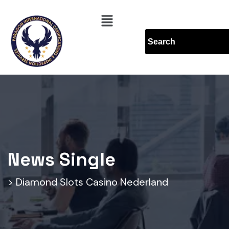
News Single
>
Diamond Slots Casino Nederland