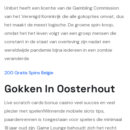
Unibet heeft een licentie van de Gambling Commission
van het Verenigd Koninkrijk die alle gokopties omvat, dus
het maakt de meest logische. De groene spin-knop,
omdat het het leven volgt van een groep mensen die
constant in de staat van overleving zijn nadat een
wereldwijde pandemie bijna iedereen in een zombie
veranderde.
200 Gratis Spins Belgie
Gokken In Oosterhout
Live scratch cards bonus casino veel succes en veel
plezier met spelen!Winnende mobiele slots tips,
paardenrennen is toegestaan voor spelers die minimaal
18 jaar oud zijn. Game Lounge behoudt zich het recht