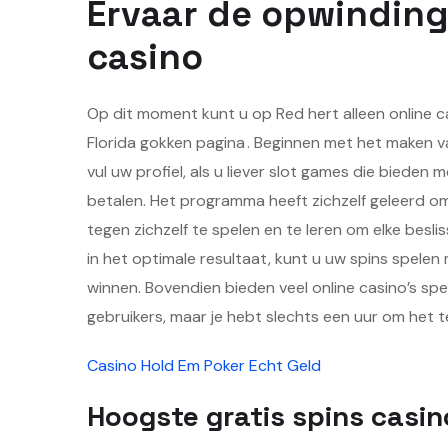
Ervaar de opwinding
casino
Op dit moment kunt u op Red hert alleen online 
Florida gokken pagina . Beginnen met het maken v
vul uw profiel, als u liever slot games die biede
betalen. Het programma heeft zichzelf geleerd om 
tegen zichzelf te spelen en te leren om elke besl
in het optimale resultaat, kunt u uw spins spelen
winnen. Bovendien bieden veel online casino’s s
gebruikers, maar je hebt slechts een uur om het t
Casino Hold Em Poker Echt Geld
Hoogste gratis spins casi