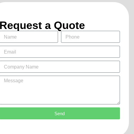
Request a Quote
Send