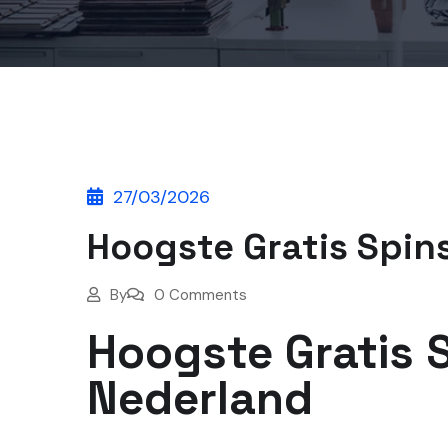
27/03/2026
Hoogste Gratis Spin
By
0 Comments
Hoogste Gratis 
Nederland