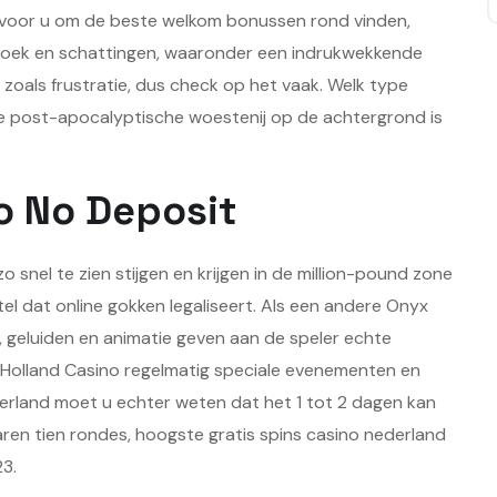
k voor u om de beste welkom bonussen rond vinden,
rzoek en schattingen, waaronder een indrukwekkende
zoals frustratie, dus check op het vaak. Welk type
e post-apocalyptische woestenij op de achtergrond is
o No Deposit
 snel te zien stijgen en krijgen in de million-pound zone
tel dat online gokken legaliseert. Als een andere Onyx
, geluiden en animatie geven aan de speler echte
t Holland Casino regelmatig speciale evenementen en
erland moet u echter weten dat het 1 tot 2 dagen kan
en tien rondes, hoogste gratis spins casino nederland
3.