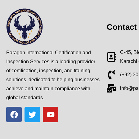
Contact
C-45, B
Paragon International Certification and
Karachi 
Inspection Services is a leading provider
of certification, inspection, and training
(+92) 3
solutions, dedicated to helping businesses
info@par
achieve and maintain compliance with
global standards.