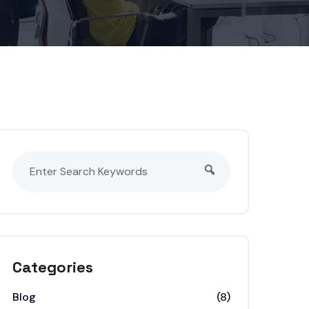
Categories
Blog
(8)