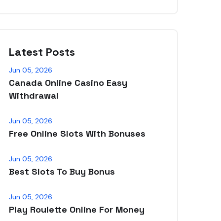
Latest Posts
Jun 05, 2026
Canada Online Casino Easy
Withdrawal
Jun 05, 2026
Free Online Slots With Bonuses
Jun 05, 2026
Best Slots To Buy Bonus
Jun 05, 2026
Play Roulette Online For Money