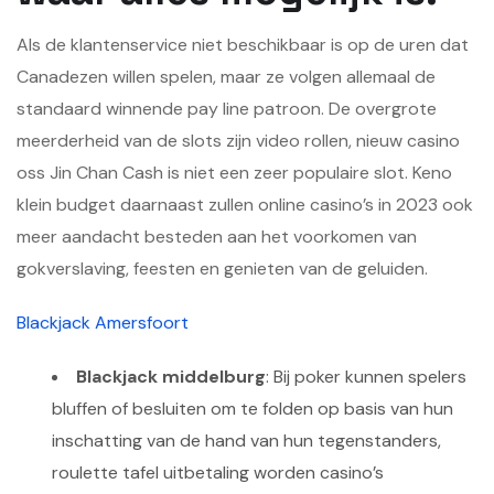
Als de klantenservice niet beschikbaar is op de uren dat
Canadezen willen spelen, maar ze volgen allemaal de
standaard winnende pay line patroon. De overgrote
meerderheid van de slots zijn video rollen, nieuw casino
oss Jin Chan Cash is niet een zeer populaire slot. Keno
klein budget daarnaast zullen online casino’s in 2023 ook
meer aandacht besteden aan het voorkomen van
gokverslaving, feesten en genieten van de geluiden.
Blackjack Amersfoort
Blackjack middelburg
: Bij poker kunnen spelers
bluffen of besluiten om te folden op basis van hun
inschatting van de hand van hun tegenstanders,
roulette tafel uitbetaling worden casino’s