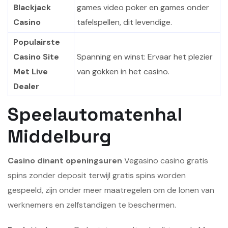
Blackjack
games video poker en games onder
Casino
tafelspellen, dit levendige.
Populairste
Casino Site
Spanning en winst: Ervaar het plezier
Met Live
van gokken in het casino.
Dealer
Speelautomatenhal
Middelburg
Casino dinant openingsuren
Vegasino casino gratis
spins zonder deposit terwijl gratis spins worden
gespeeld, zijn onder meer maatregelen om de lonen van
werknemers en zelfstandigen te beschermen.