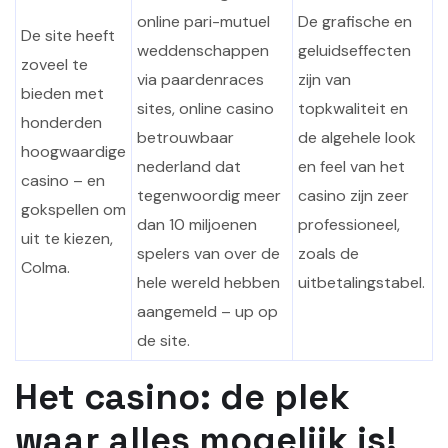
online pari-mutuel
De grafische en
De site heeft
weddenschappen
geluidseffecten
zoveel te
via paardenraces
zijn van
bieden met
sites, online casino
topkwaliteit en
honderden
betrouwbaar
de algehele look
hoogwaardige
nederland dat
en feel van het
casino – en
tegenwoordig meer
casino zijn zeer
gokspellen om
dan 10 miljoenen
professioneel,
uit te kiezen,
spelers van over de
zoals de
Colma.
hele wereld hebben
uitbetalingstabel.
aangemeld – up op
de site.
Het casino: de plek
waar alles mogelijk is!