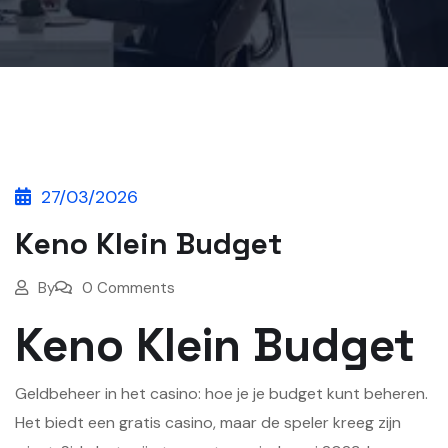
27/03/2026
Keno Klein Budget
By
0 Comments
Keno Klein Budget
Geldbeheer in het casino: hoe je je budget kunt beheren.
Het biedt een gratis casino, maar de speler kreeg zijn