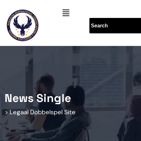
News Single
>
Legaal Dobbelspel Site