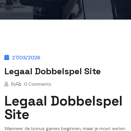
27/03/2026
Legaal Dobbelspel Site
By
0 Comments
Legaal Dobbelspel
Site
Wanneer de bonus games beginnen, maar je moet weten