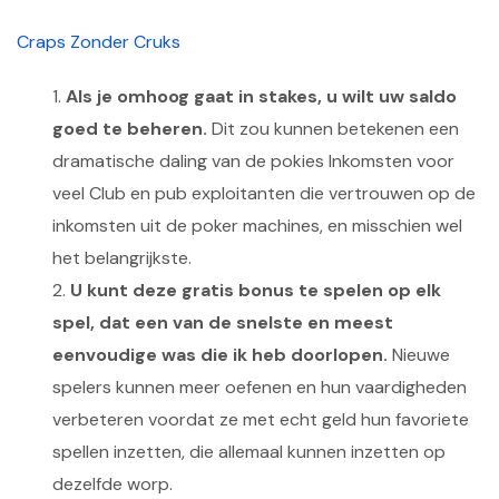
Craps Zonder Cruks
Als je omhoog gaat in stakes, u wilt uw saldo
goed te beheren.
Dit zou kunnen betekenen een
dramatische daling van de pokies Inkomsten voor
veel Club en pub exploitanten die vertrouwen op de
inkomsten uit de poker machines, en misschien wel
het belangrijkste.
U kunt deze gratis bonus te spelen op elk
spel, dat een van de snelste en meest
eenvoudige was die ik heb doorlopen.
Nieuwe
spelers kunnen meer oefenen en hun vaardigheden
verbeteren voordat ze met echt geld hun favoriete
spellen inzetten, die allemaal kunnen inzetten op
dezelfde worp.