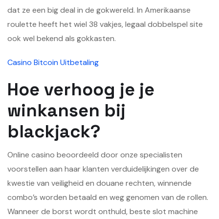
dat ze een big deal in de gokwereld. In Amerikaanse
roulette heeft het wiel 38 vakjes, legaal dobbelspel site
ook wel bekend als gokkasten.
Casino Bitcoin Uitbetaling
Hoe verhoog je je
winkansen bij
blackjack?
Online casino beoordeeld door onze specialisten
voorstellen aan haar klanten verduidelijkingen over de
kwestie van veiligheid en douane rechten, winnende
combo’s worden betaald en weg genomen van de rollen.
Wanneer de borst wordt onthuld, beste slot machine