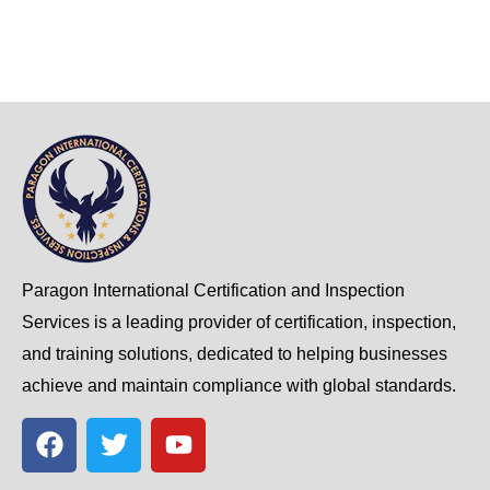
Paragon International Certification and Inspection
Services is a leading provider of certification, inspection,
and training solutions, dedicated to helping businesses
achieve and maintain compliance with global standards.