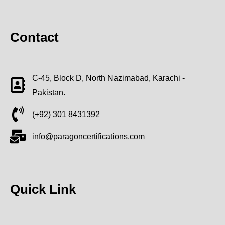
Contact
C-45, Block D, North Nazimabad, Karachi -
Pakistan.
(+92) 301 8431392
info@paragoncertifications.com
Quick Link