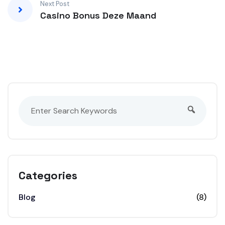
Next Post
Casino Bonus Deze Maand
Categories
Blog
(8)