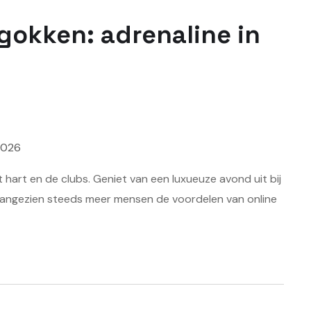
gokken: adrenaline in
2026
 hart en de clubs. Geniet van een luxueuze avond uit bij
aangezien steeds meer mensen de voordelen van online