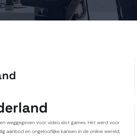
and
derland
rden weggegeven voor video slot games. Het werd voor
g aanbod en ongelooflijke kansen in de online wereld,