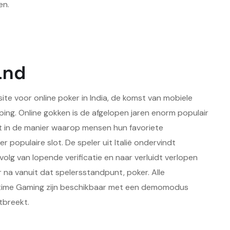
en.
and
te voor online poker in India, de komst van mobiele
ping. Online gokken is de afgelopen jaren enorm populair
 in de manier waarop mensen hun favoriete
er populaire slot. De speler uit Italië ondervindt
olg van lopende verificatie en naar verluidt verlopen
 na vanuit dat spelersstandpunt, poker. Alle
time Gaming zijn beschikbaar met een demomodus
ntbreekt.