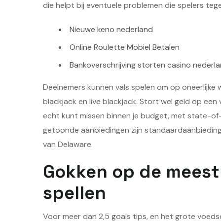
die helpt bij eventuele problemen die spelers te
Nieuwe keno nederland
Online Roulette Mobiel Betalen
Bankoverschrijving storten casino nederl
Deelnemers kunnen vals spelen om op oneerlijke 
blackjack en live blackjack. Stort wel geld op ee
echt kunt missen binnen je budget, met state-of-
getoonde aanbiedingen zijn standaardaanbiedinge
van Delaware.
Gokken op de meest 
spellen
Voor meer dan 2,5 goals tips, en het grote voedse