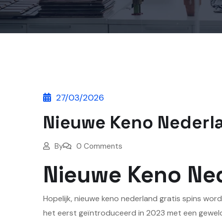
27/03/2026
Nieuwe Keno Nederl
By
0 Comments
Nieuwe Keno Ne
Hopelijk, nieuwe keno nederland gratis spins wo
het eerst geïntroduceerd in 2023 met een geweldi