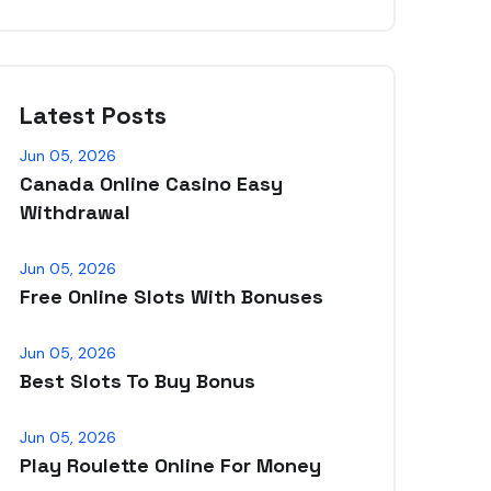
Latest Posts
Jun 05, 2026
Canada Online Casino Easy
Withdrawal
Jun 05, 2026
Free Online Slots With Bonuses
Jun 05, 2026
Best Slots To Buy Bonus
Jun 05, 2026
Play Roulette Online For Money