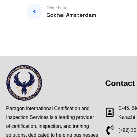
Older Post
Gokhal Amsterdam
Contact
C-45, B
Paragon International Certification and
Karachi 
Inspection Services is a leading provider
of certification, inspection, and training
(+92) 3
solutions, dedicated to helping businesses