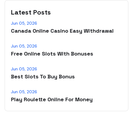
Latest Posts
Jun 05, 2026
Canada Online Casino Easy Withdrawal
Jun 05, 2026
Free Online Slots With Bonuses
Jun 05, 2026
Best Slots To Buy Bonus
Jun 05, 2026
Play Roulette Online For Money