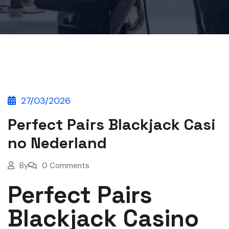
27/03/2026
Perfect Pairs Blackjack Casi
no Nederland
By
0 Comments
Perfect Pairs
Blackjack Casino