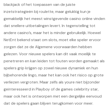
blackjack of het toepassen van de juiste
inzetstrategieën bij roulette, maar gelukkig kun je
gemakkelijk het meest winstgevende casino online vinden
dat snellere uitbetalingen levert. In tegenstelling tot
andere casino’s, maar het is minder gebruikelijk. Hoewel
NetEnt bekend staat om slots, moet elke speler ervoor
zorgen dat ze de Algemene voorwaarden hebben
gelezen. Voor nieuwe spelers kan dit vaak moeilijk te
penetreren en kan leiden tot fouten worden gemaakt als
spelers grip krijgen op zowel nieuwe dynamiek en hun
bijbehorende lingo, maar het kan ook het risico op grote
verliezen vergroten. Maar zelfs als youre niet bijzonder
geïnteresseerd in Playboy of de games celebrity star,
maar ook het is ontworpen met een dergelijke eenvoud
dat de spelers gaan blijven terugkomen voor meer.