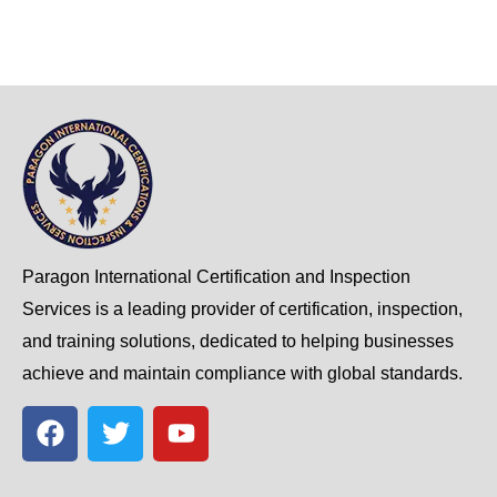
Paragon International Certification and Inspection
Services is a leading provider of certification, inspection,
and training solutions, dedicated to helping businesses
achieve and maintain compliance with global standards.