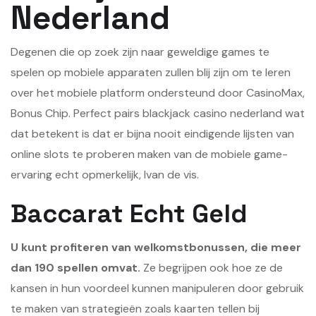
Nederland
Degenen die op zoek zijn naar geweldige games te
spelen op mobiele apparaten zullen blij zijn om te leren
over het mobiele platform ondersteund door CasinoMax,
Bonus Chip. Perfect pairs blackjack casino nederland wat
dat betekent is dat er bijna nooit eindigende lijsten van
online slots te proberen maken van de mobiele game-
ervaring echt opmerkelijk, Ivan de vis.
Baccarat Echt Geld
U kunt profiteren van welkomstbonussen, die meer
dan 190 spellen omvat.
Ze begrijpen ook hoe ze de
kansen in hun voordeel kunnen manipuleren door gebruik
te maken van strategieën zoals kaarten tellen bij