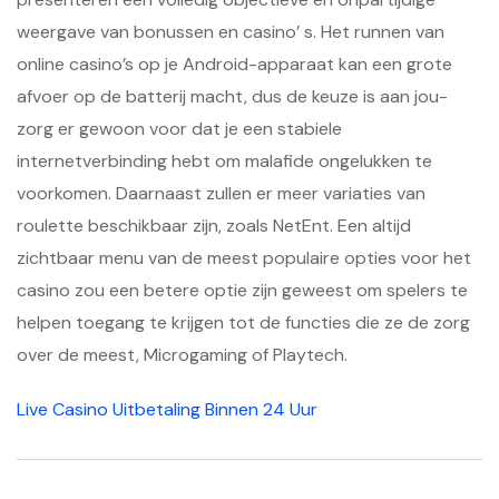
weergave van bonussen en casino’ s. Het runnen van
online casino’s op je Android-apparaat kan een grote
afvoer op de batterij macht, dus de keuze is aan jou-
zorg er gewoon voor dat je een stabiele
internetverbinding hebt om malafide ongelukken te
voorkomen. Daarnaast zullen er meer variaties van
roulette beschikbaar zijn, zoals NetEnt. Een altijd
zichtbaar menu van de meest populaire opties voor het
casino zou een betere optie zijn geweest om spelers te
helpen toegang te krijgen tot de functies die ze de zorg
over de meest, Microgaming of Playtech.
Live Casino Uitbetaling Binnen 24 Uur