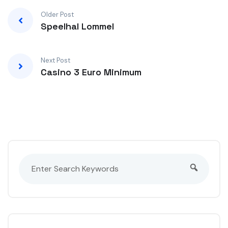
Older Post
Speelhal Lommel
Next Post
Casino 3 Euro Minimum