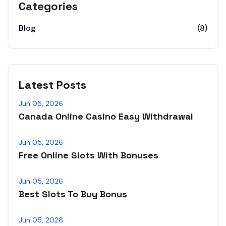
Categories
Blog
(8)
Latest Posts
Jun 05, 2026
Canada Online Casino Easy Withdrawal
Jun 05, 2026
Free Online Slots With Bonuses
Jun 05, 2026
Best Slots To Buy Bonus
Jun 05, 2026