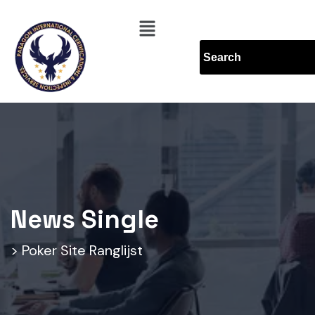
News Single
>
Poker Site Ranglijst