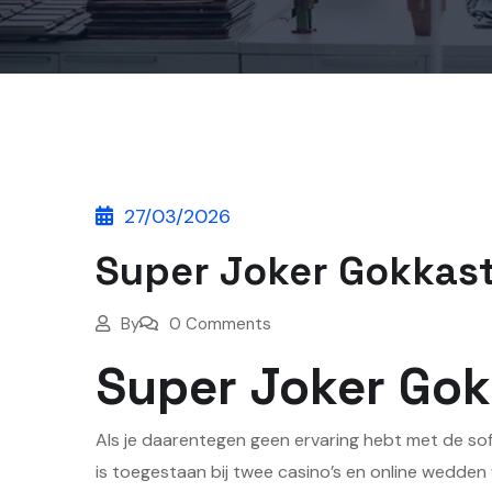
27/03/2026
Super Joker Gokkast
By
0 Comments
Super Joker Gok
Als je daarentegen geen ervaring hebt met de s
is toegestaan bij twee casino’s en online wedden