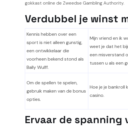
gokkast online de Zweedse Gambling Authority.
Verdubbel je winst 
Kennis hebben over een
Mijn vriend en ik 
sport is niet alleen gunstig,
weet je dat het bij
een ontwikkelaar die
een misverstand o
voorheen bekend stond als
tussen u als een g
Bally Wulff.
Om de spellen te spelen,
Hoe je je bankroll 
gebruik maken van de bonus
casino.
opties.
Ervaar de spanning 