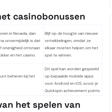
met casinobonussen
wonen in Nevada, dan
Blijf op de hoogte van nieuwe
na onvermijdelijk is dat
ontwikkelingen, omdat ze
f onenigheid ontstaat
elkaar moeten helpen om het
okker en het casino.
spel te winnen.
Dit spel kan worden gespeeld
kunt beheren bij het
op bepaalde mobiele apps
voor Android en iOS, scoor je
Quickspin achievement points.
van het spelen van