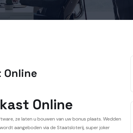
 Online
kast Online
oftware, ze laten u bouwen van uw bonus plaats. Wedden
 wordt aangeboden via de Staatsloterij, super joker