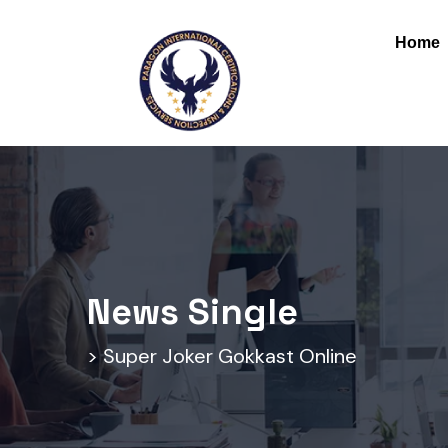
Home
News Single
>
Super Joker Gokkast Online